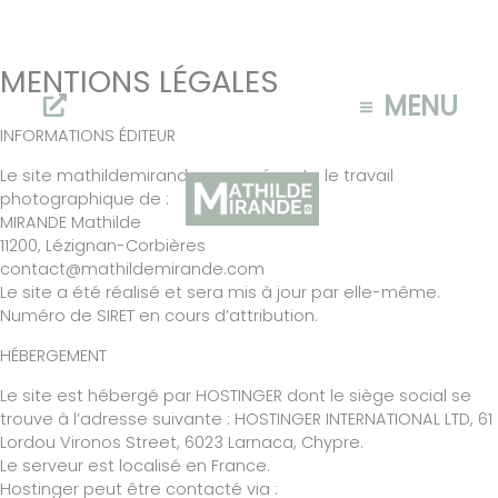
MENTIONS LÉGALES
Aller
au
MENU
contenu
INFORMATIONS ÉDITEUR
Le site mathildemirande.com présente le travail
photographique de :
MIRANDE Mathilde
11200, Lézignan-Corbières
contact@mathildemirande.com
Le site a été réalisé et sera mis à jour par elle-même.
Numéro de SIRET en cours d’attribution.
HÉBERGEMENT
Le site est hébergé par HOSTINGER dont le siège social se
trouve à l’adresse suivante : HOSTINGER INTERNATIONAL LTD, 61
Lordou Vironos Street, 6023 Larnaca, Chypre.
Le serveur est localisé en France.
Hostinger peut être contacté via :