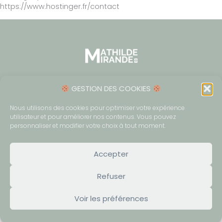
https://www.hostinger.fr/contact
GESTION DES COOKIES
© 2024 Mathilde Mirande |
SIRET N° 98124707500014
MENTIONS LÉGALES
Nous utilisons des cookies pour optimiser votre expérience
utilisateur et pour améliorer nos contenus. Vous pouvez
POLITIQUE DE CONFIDENTIALITÉ
personnaliser et modifier votre choix à tout moment.
Politique de cookies (UE)
Accepter
Refuser
Voir les préférences